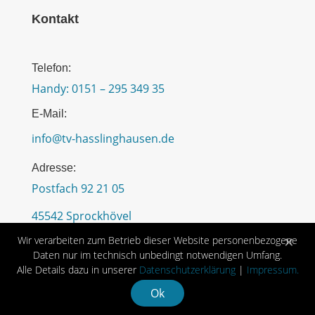
Kontakt
Telefon:
Handy: 0151 – 295 349 35
E-Mail:
info@tv-hasslinghausen.de
Adresse:
Postfach 92 21 05
45542 Sprockhövel
×
Wir verarbeiten zum Betrieb dieser Website personenbezogene
Daten nur im technisch unbedingt notwendigen Umfang.
Alle Details dazu in unserer
Datenschutzerklärung
|
Impressum.
Ok
Designed with ❤ by
NETZhelfer
|
WERBEEINFACH